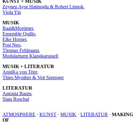
KUNST + MUSIK
Zeynep Ayse Hatipoglu & Robert Lippok
,
Viola Yip
MUSIK
Baal&Mortimer
,
Ensemble Quillo
,
Elke Horner
,
Post Neo
,
Thomas Fehlmann
,
Modularturm Klangkarussell
MUSIK + LITERATUR
AnniKa von Trier
,
Thies Mynther & Veit Sprenger
LITERATUR
Antonia Baum
,
Slata Roschal
ATMOSPHERE
·
KUNST
·
MUSIK
·
LITERATUR
·
MAKING
OF